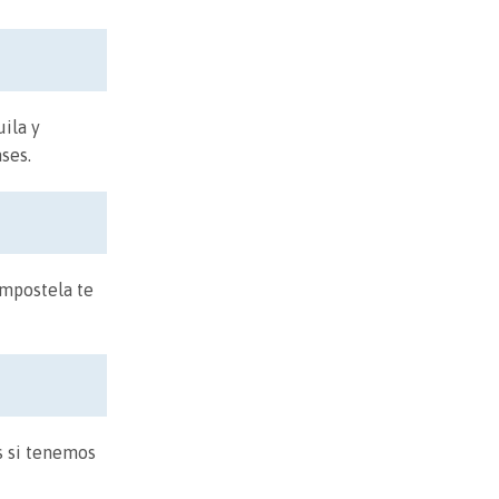
ila y
ses.
ompostela te
s si tenemos