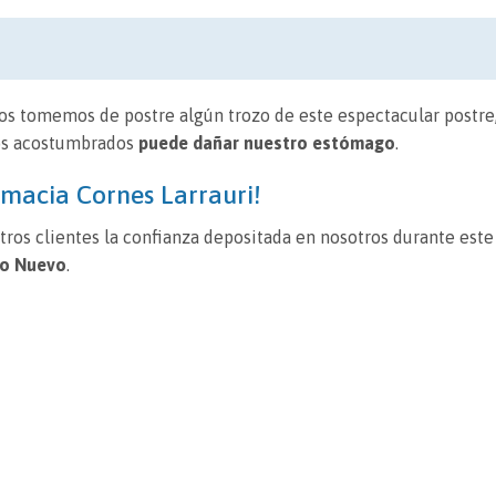
dos tomemos de postre algún trozo de este espectacular postre
os acostumbrados
puede dañar nuestro estómago
.
armacia Cornes Larrauri!
s clientes la confianza depositada en nosotros durante este 
ño Nuevo
.
27
22
ene
dic