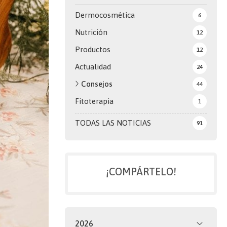
Dermocosmética
6
Nutrición
12
Productos
12
Actualidad
24
Consejos
44
Fitoterapia
1
TODAS LAS NOTICIAS
91
¡COMPÁRTELO!
2026