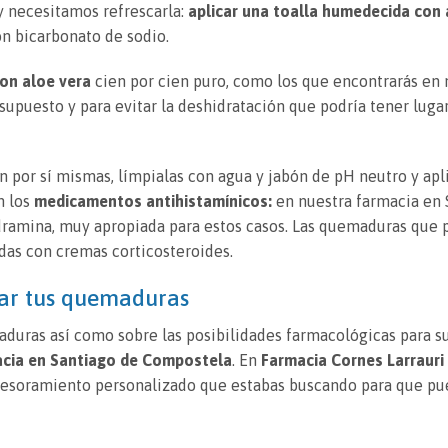
y necesitamos refrescarla:
aplicar una toalla humedecida con 
n bicarbonato de sodio.
con aloe vera
cien por cien puro, como los que encontrarás en 
supuesto y para evitar la deshidratación que podría tener lugar
n por sí mismas, límpialas con agua y jabón de pH neutro y ap
n los
medicamentos antihistamínicos:
en nuestra farmacia en 
dramina, muy apropiada para estos casos. Las quemaduras que 
das con cremas corticosteroides.
dar tus quemaduras
duras así como sobre las posibilidades farmacológicas para s
cia en Santiago de Compostela
. En
Farmacia Cornes Larrauri
soramiento personalizado que estabas buscando para que pue