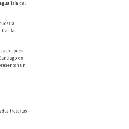
agua fría
del
nuestra
 tras las
lica después
Santiago de
presentan un
u
das tratarlas