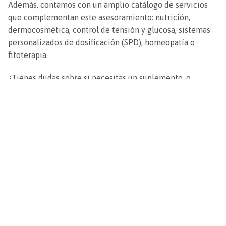
Además, contamos con un amplio catálogo de servicios
que complementan este asesoramiento: nutrición,
dermocosmética, control de tensión y glucosa, sistemas
personalizados de dosificación (SPD), homeopatía o
fitoterapia.
¿Tienes dudas sobre si necesitas un suplemento, o
quieres orientación sobre cómo incorporarlo de forma
segura? ¡Pue ven a vernos! En
Farmacia Cornes
Rodríguez
somos
tu farmacia de guardia en Santiago
y
estamos encantados de ayudarte a cuidar tu salud.
Noticias relacionadas
25
25
mar
feb