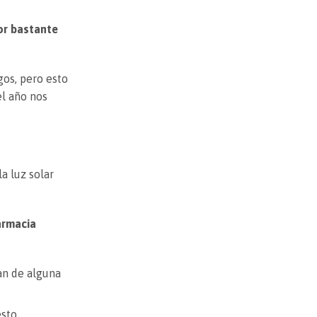
or bastante
gos, pero esto
el año nos
a luz solar
armacia
an de alguna
esto