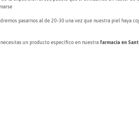
emarse
odremos pasarnos al de 20-30 una vez que nuestra piel haya c
necesitas un producto específico en nuestra
farmacia en Sant
12
25
may
mar