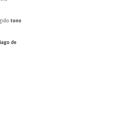
ogido
tono
iago de