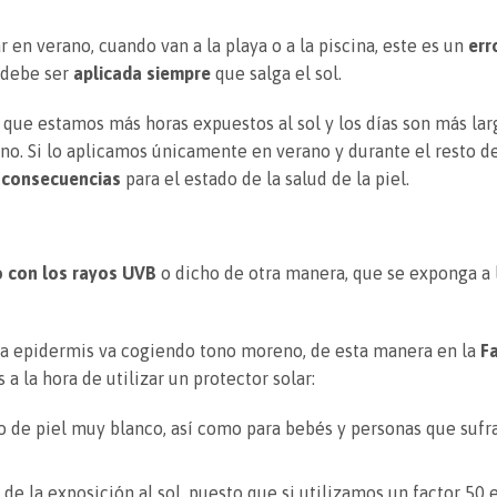
r en verano, cuando van a la playa o a la piscina, este es un
err
 debe ser
aplicada siempre
que salga el sol.
que estamos más horas expuestos al sol y los días son más lar
no. Si lo aplicamos únicamente en verano y durante el resto d
 consecuencias
para el estado de la salud de la piel.
 con los rayos UVB
o dicho de otra manera, que se exponga a l
tra epidermis va cogiendo tono moreno, de esta manera en la
F
 la hora de utilizar un protector solar:
 de piel muy blanco, así como para bebés y personas que sufr
de la exposición al sol, puesto que si utilizamos un factor 50 