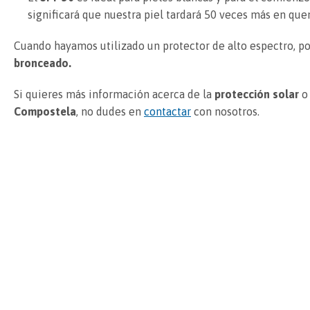
significará que nuestra piel tardará 50 veces más en qu
Cuando hayamos utilizado un protector de alto espectro, p
bronceado.
Si quieres más información acerca de la
protección solar
o 
Compostela
, no dudes en
contactar
con nosotros.
Noticias relacionadas
10
24
sep
nov