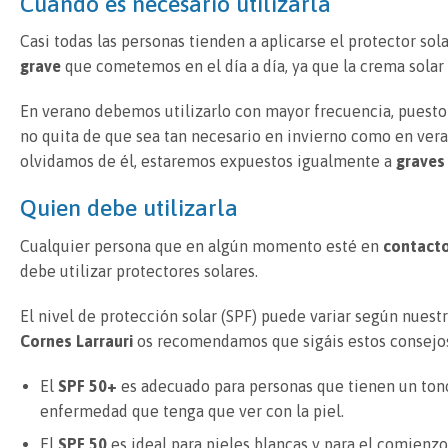
Cuando es necesario utilizarla
Casi todas las personas tienden a aplicarse el protector sola
grave
que cometemos en el día a día, ya que la crema solar
En verano debemos utilizarlo con mayor frecuencia, puesto 
no quita de que sea tan necesario en invierno como en vera
olvidamos de él, estaremos expuestos igualmente a
graves
Quien debe utilizarla
Cualquier persona que en algún momento esté en
contacto
debe utilizar protectores solares.
El nivel de protección solar (SPF) puede variar según nues
Cornes Larrauri
os recomendamos que sigáis estos consejos a
El
SPF 50+
es adecuado para personas que tienen un tono
enfermedad que tenga que ver con la piel.
El
SPF 50
es ideal para pieles blancas y para el comienzo 