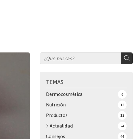
TEMAS
Dermocosmética
6
Nutrición
12
Productos
12
Actualidad
24
Consejos
44