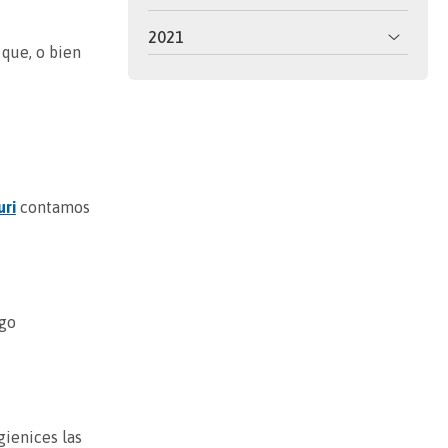
2021
 que, o bien
uri
contamos
ago
gienices las